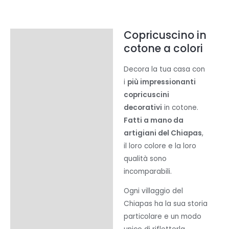
Chiapas
quantità
Copricuscino in
Descrizione
cotone a colori
Informazioni aggiuntive
Decora la tua casa con
Recensioni (0)
i
più impressionanti
copricuscini
decorativi
in cotone.
Fatti a mano da
artigiani del Chiapas
,
il loro colore e la loro
qualità sono
incomparabili.
Ogni villaggio del
Chiapas ha la sua storia
particolare e un modo