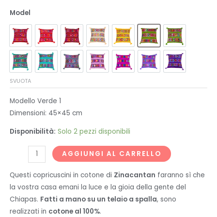
Model
SVUOTA
Modello Verde 1
Dimensioni: 45×45 cm
Disponibilità:
Solo 2 pezzi disponibili
Copri
AGGIUNGI AL CARRELLO
cuscino
Questi copricuscini in cotone di
Zinacantan
faranno sì che
in
la vostra casa emani la luce e la gioia della gente del
cotone
Chiapas.
Fatti a mano su un telaio a spalla
, sono
-
realizzati in
cotone al 100%
.
Zinacantan