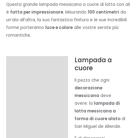
Questa grande lampada messicana a cuore di latta con ali
Messicana
è
fatta per impressionare
. Misurando
100 centimetri
da
di
un’ala all’altra, la sua fantastica finitura e le sue incredibili
Latta
forme porteranno
luce e colore
alle vostre serate più
-
romantiche.
Colori
quantità
Lampada a
Descrizione
cuore
Informazioni aggiuntive
Il pezzo che ogni
Recensioni (0)
decorazione
messicana
deve
avere: la
lampada di
latta messicana a
forma di cuore alato
di
San Miguel de Allende.