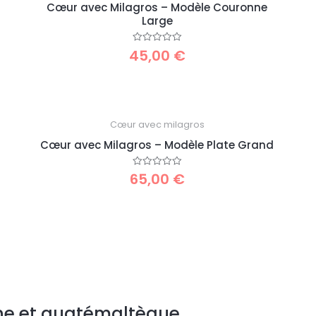
Cœur avec Milagros – Modèle Couronne
Large
45,00
€
Note
0
sur
5
Cœur avec milagros
Cœur avec Milagros – Modèle Plate Grand
65,00
€
Note
0
sur
5
ine et guatémaltèque