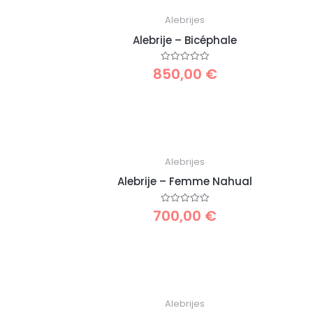
Alebrijes
Alebrije – Bicéphale
850,00
€
Note
0
sur
5
Alebrijes
Alebrije – Femme Nahual
700,00
€
Note
0
sur
5
Alebrijes