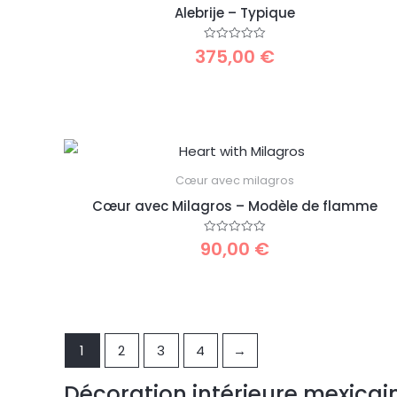
Alebrije – Typique
375,00
€
Note
0
sur
5
Cœur avec milagros
Cœur avec Milagros – Modèle de flamme
90,00
€
Note
0
sur
5
1
2
3
4
→
Décoration intérieure mexica