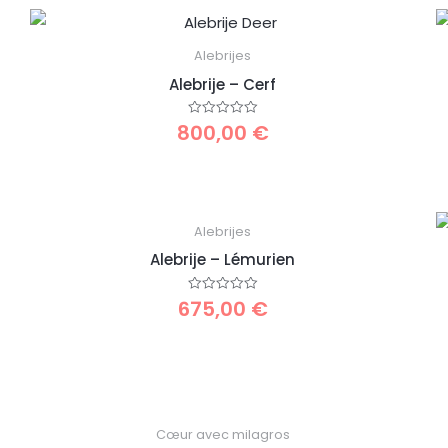
Alebrijes
Alebrije – Cerf
800,00
€
Note
0
sur
5
Alebrijes
Alebrije – Lémurien
675,00
€
Note
0
sur
5
Cœur avec milagros