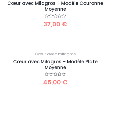
Cœur avec Milagros – Modèle Couronne
Moyenne
37,00
€
Note
0
sur
5
Cœur avec milagros
Cœur avec Milagros – Modèle Plate
Moyenne
45,00
€
Note
0
sur
5