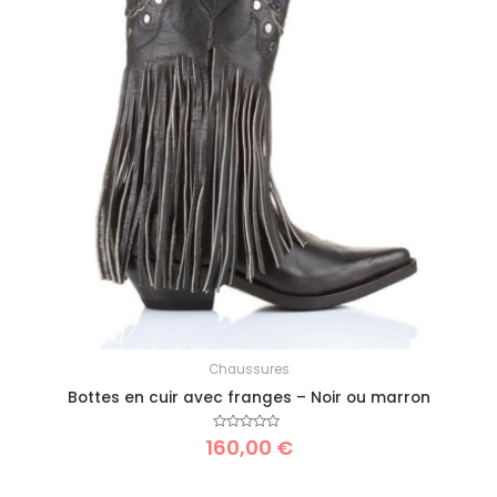
Chaussures
Bottes en cuir avec franges – Noir ou marron
160,00
Note
€
0
sur
5