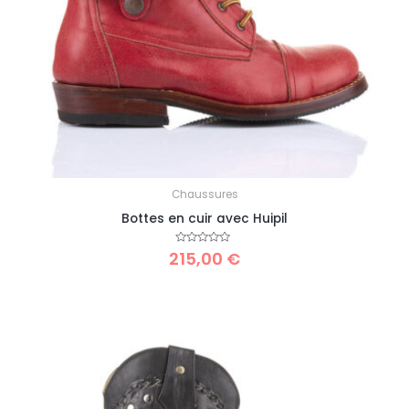
Chaussures
Bottes en cuir avec Huipil
215,00
Note
€
0
sur
5