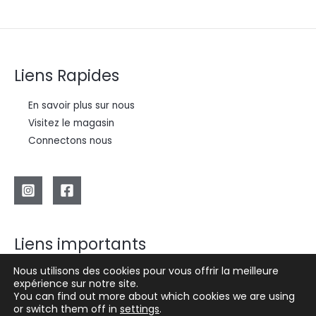
Liens Rapides
En savoir plus sur nous
Visitez le magasin
Connectons nous
Liens importants
Nous utilisons des cookies pour vous offrir la meilleure
Politique de confidentialité
expérience sur notre site.
Termes et conditions
You can find out more about which cookies we are using
or switch them off in
settings
.
Remboursements et retours