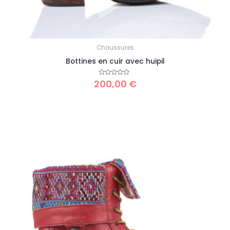
Chaussures
Bottines en cuir avec huipil
200,00
Note
€
0
sur
5