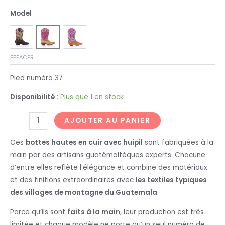
Model
EFFACER
Pied numéro 37
Disponibilité :
Plus que 1 en stock
quantité
AJOUTER AU PANIER
de
Ces
bottes hautes en cuir avec huipil
sont fabriquées à la
Bottes
main par des artisans guatémaltèques experts. Chacune
hautes
d’entre elles reflète l’élégance et combine des matériaux
en
et des finitions extraordinaires avec
les textiles typiques
cuir
des villages de montagne du Guatemala
.
avec
Huipil
Parce qu’ils sont
faits à la main
, leur production est très
limitée et chaque modèle ne porte qu’un seul numéro de